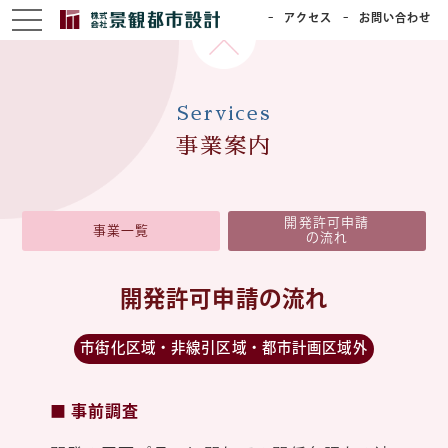
アクセス
お問い合わせ
Services
事業案内
開発許可申請
事業一覧
の流れ
開発許可申請の流れ
市街化区域・非線引区域・都市計画区域外
■ 事前調査