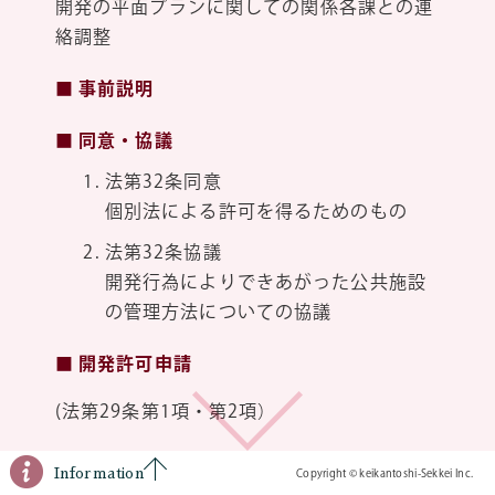
開発の平面プランに関しての関係各課との連
絡調整
■ 事前説明
■ 同意・協議
法第32条同意
個別法による許可を得るためのもの
法第32条協議
開発行為によりできあがった公共施設
の管理方法についての協議
■ 開発許可申請
(法第29条第1項・第2項）
■ 開発許可
Information
Copyright © keikantoshi-Sekkei Inc.